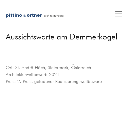
Aussichtswarte am Demmerkogel
Ort: St. Andrä Höch, Steiermark, Österreich
Architekturwettbewerb 2021
Preis: 2. Preis, geladener Realisierungswettbewerb